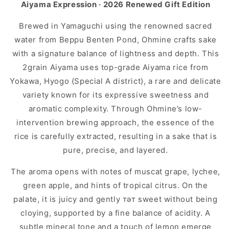
Aiyama Expression · 2026 Renewed Gift Edition
Brewed in Yamaguchi using the renowned sacred
water from Beppu Benten Pond, Ohmine crafts sake
with a signature balance of lightness and depth. This
2grain Aiyama uses top-grade Aiyama rice from
Yokawa, Hyogo (Special A district), a rare and delicate
variety known for its expressive sweetness and
aromatic complexity. Through Ohmine’s low-
intervention brewing approach, the essence of the
rice is carefully extracted, resulting in a sake that is
pure, precise, and layered.
The aroma opens with notes of muscat grape, lychee,
green apple, and hints of tropical citrus. On the
palate, it is juicy and gently тәт sweet without being
cloying, supported by a fine balance of acidity. A
subtle mineral tone and a touch of lemon emerge