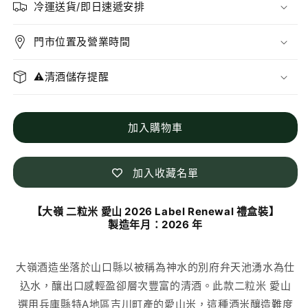
二
二
冷運送貨/即日速遞安排
粒
粒
米
米
門市位置及營業時間
愛
愛
山
山
⚠️清酒儲存提醒
2026
2026
Label
Label
Renewal
Renewal
加入購物車
禮
禮
盒
盒
裝
裝
加入收藏名單
數
數
量
量
【大嶺 二粒米 愛山 2026 Label Renewal 禮盒裝】
減
增
製造年月：2026 年
少
加
大嶺酒造坐落於山口縣以
被稱為神水的別府弁天池湧水
為仕
込水，釀出口感輕盈卻層次豐富的清酒。此款二粒米 愛山
選用兵庫縣特A地區吉川町產的愛山米，這種酒米釀造難度