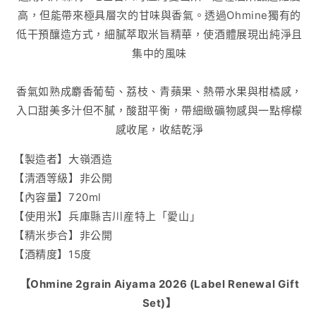
高，但能帶來極具層次的甘味與香氣。透過Ohmine獨有的
低干預釀造方式，細膩萃取米旨精華，使酒體展現出純淨且
集中的風味
香氣如熟成
麝香葡萄、荔枝、青蘋果、熱帶水果與柑橘
感，
入口甜美多汁但不膩，酸甜平衡，帶細緻礦物感與一點檸檬
感收尾，收結乾淨
【製造者】大嶺酒造
【清酒等級】非公開
【內容量】720ml
【使用米】兵庫縣吉川産特上「愛山」
【精米歩合】非公開
【酒精度】15度
【Ohmine 2grain Aiyama 2026 (Label Renewal Gift
Set)】