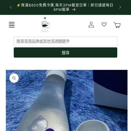
跳至內
⚡買滿$600免費冷運,每天3PM截翌日單｜即日速遞每日
✨門市營業
容
6PM截單
購
登
物
入
車
搜尋
略過產
品資訊