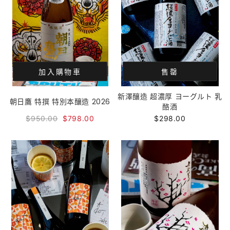
加入購物車
售罄
新澤釀造 超濃厚 ヨーグルト 乳
朝日鷹 特撰 特別本釀造 2026
酪酒
$950.00
$798.00
$298.00