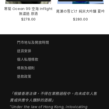
寒菊 Ocean 99 空海 Inflight
尾瀬の雪どけ 純米大吟釀 夏吟
無濾過 原酒
$278.00
$280.00
門市地址及開放時間
送貨安排
個人私隱條款
條款及細則
退款政策
「根據香港法律，不得在業務過程中，向未成年人售
賣或供應令人醺醉的酒類」
”Under the law of Hong Kong, intoxicating