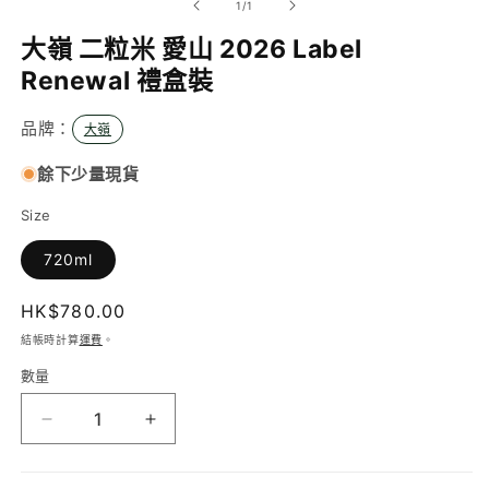
/
1
/
1
動
視
大嶺 二粒米 愛山 2026 Label
窗
Renewal 禮盒裝
中
開
啟
品牌：
大嶺
多
媒
餘下少量現貨
體
檔
Size
案
1
720ml
定
HK$780.00
價
結帳時計算
運費
。
數量
大
大
嶺
嶺