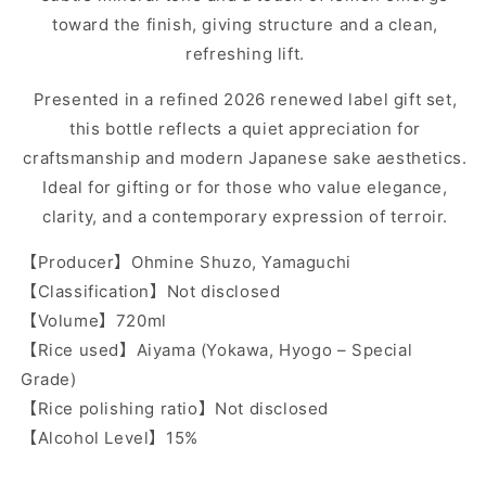
toward the finish, giving structure and a clean,
refreshing lift.
Presented in a refined 2026 renewed label gift set,
this bottle reflects a quiet appreciation for
craftsmanship and modern Japanese sake aesthetics.
Ideal for gifting or for those who value elegance,
clarity, and a contemporary expression of terroir.
【Producer】Ohmine Shuzo, Yamaguchi
【Classification】Not disclosed
【Volume】720ml
【Rice used】Aiyama (Yokawa, Hyogo – Special
Grade)
【Rice polishing ratio】Not disclosed
【Alcohol Level】15%