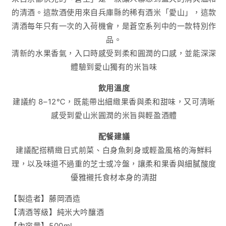
的清酒。這款酒使用來自兵庫縣的稀有酒米「愛山」，這款
清酒每年只有一次的入荷機會，是蒼空系列中的一款特別作
品。
清新的水果香氣，入口時感受到柔和圓潤的口感，並能深深
體驗到愛山獨有的米旨味
飲用溫度
建議約 8–12℃，既能帶出細緻果香與柔和甜味，又可清晰
感受到愛山米圓潤的米旨與輕盈酒體
配餐建議
建議配搭精緻日式前菜、白身魚刺身或輕盈風格的海鮮料
理，以及味道不過重的芝士或冷盤，讓柔和果香與細膩酸度
優雅襯托食材本身的清甜
【製造者】藤岡酒造
【清酒等級】純米大吟釀酒
【內容量】500ml