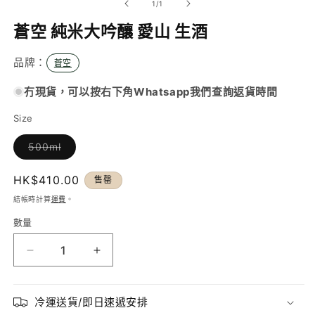
/
1
/
1
動
視
蒼空 純米大吟釀 愛山 生酒
窗
中
品牌：
蒼空
開
啟
多
冇現貨，可以按右下角Whatsapp我們查詢返貨時間
媒
體
Size
檔
案
500ml
1
子
類
已
定
HK$410.00
售罄
售
罄
價
結帳時計算
運費
。
或
無
數量
法
供
貨
蒼
蒼
空
空
純
純
冷運送貨/即日速遞安排
米
米