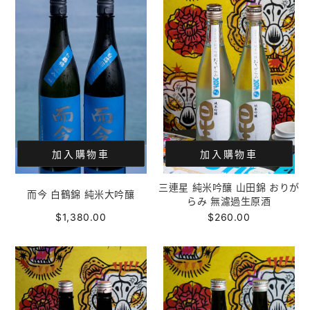
加入購物車
加入購物車
三連星 純米吟釀 山田錦 おりが
而今 白鶴錦 純米大吟釀
らみ 無濾過生原酒
$1,380.00
$260.00