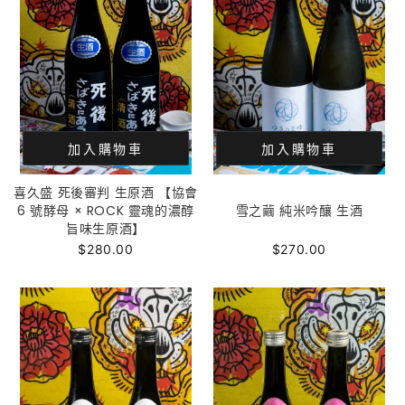
加入購物車
加入購物車
喜久盛 死後審判 生原酒 【協會
6 號酵母 × ROCK 靈魂的濃醇
雪之繭 純米吟釀 生酒
旨味生原酒】
$280.00
$270.00