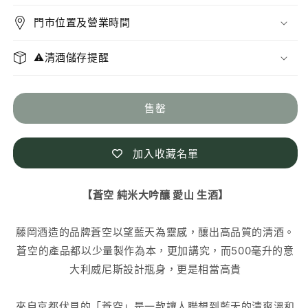
大
大
門市位置及營業時間
吟
吟
釀
釀
⚠️清酒儲存提醒
愛
愛
山
山
生
生
售罄
酒
酒
數
數
加入收藏名單
量
量
減
增
【蒼空 純米大吟釀 愛山 生酒】
少
加
藤岡酒造的品牌蒼空以
望藍天
為靈感，釀出高品質的清酒。
蒼空的產品都以少量製作為本，更加講究，而500毫升的意
大利威尼斯設計瓶身，更是相當高貴
來自京都伏見的「蒼空」是一款讓人聯想到藍天的清爽溫和