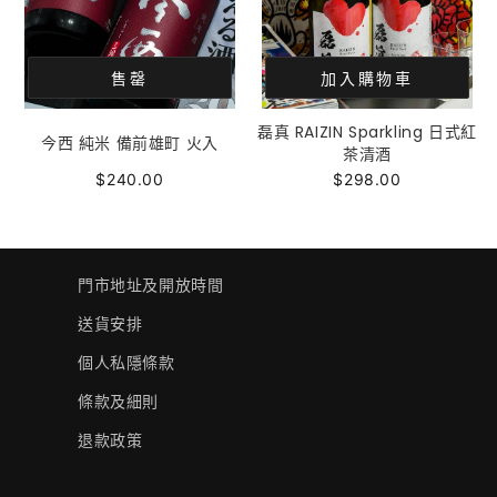
售罄
加入購物車
磊真 RAIZIN Sparkling 日式紅
今西 純米 備前雄町 火入
茶清酒
$240.00
$298.00
門市地址及開放時間
送貨安排
個人私隱條款
條款及細則
退款政策