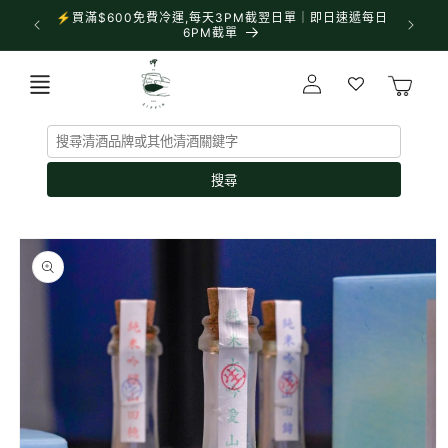
跳至內
⚡買滿$600免費冷運,每天3PM截翌日單｜即日速遞每日
✨門市營業
容
6PM截單
購
登
物
入
車
搜尋
略過產
品資訊