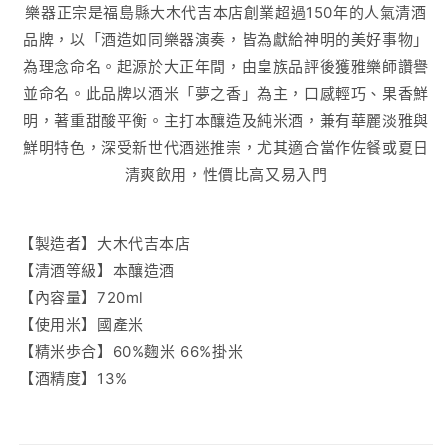
樂器正宗是福島縣大木代吉本店創業超過150年的人氣清酒
品牌，以「酒造如同樂器演奏，皆為獻給神明的美好事物」
為理念命名。起源於大正年間，由皇族品評後獲雅樂師讚譽
並命名。此品牌以酒米「夢之香」為主，口感輕巧、果香鮮
明，著重甜酸平衡。主打本釀造及純米酒，兼有華麗淡雅與
鮮明特色，深受新世代酒迷推崇，尤其適合當作佐餐或夏日
清爽飲用，性價比高又易入門
【製造者】大木代吉本店
【清酒等級】本釀造酒
【內容量】
720ml
【使用米】國產米
【精米歩合】60%麴米 66%掛米
【酒精度】13%