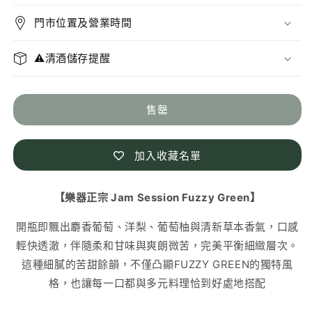
Jam
Jam
門市位置及營業時間
Session
Session
Fuzzy
Fuzzy
Green
Green
⚠️清酒儲存提醒
數
數
量
量
售罄
減
增
少
加
加入收藏名單
【樂器正宗 Jam Session Fuzzy Green】
開瓶即飄出麝香葡萄、洋梨、葡萄柚與清新草本香氣，口感
輕快透澈，伴隨柔和甘味與爽朗微苦，完美平衡細緻層次。
這種細膩的苦甜餘韻，不僅凸顯FUZZY GREEN的獨特風
格，也讓每一口都與多元料理恰到好處地搭配