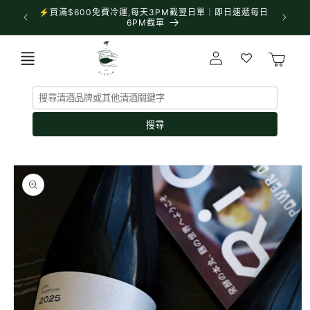
跳至內
⚡買滿$600免費冷運,每天3PM截翌日單｜即日速遞每日
✨門市營業
容
6PM截單
購
登
物
入
車
搜尋
略過產
品資訊