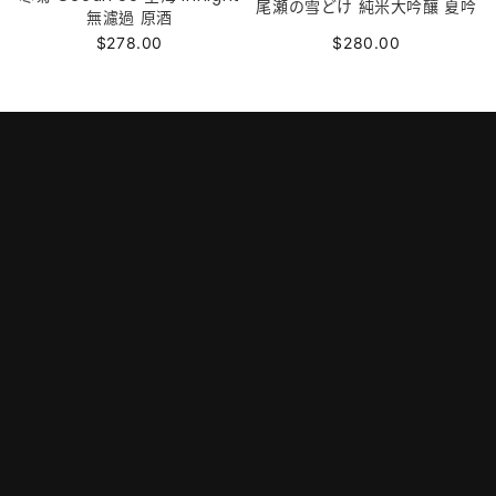
尾瀬の雪どけ 純米大吟釀 夏吟
無濾過 原酒
$278.00
$280.00
門市地址及開放時間
送貨安排
個人私隱條款
條款及細則
退款政策
「根據香港法律，不得在業務過程中，向未成年人售
賣或供應令人醺醉的酒類」
”Under the law of Hong Kong, intoxicating