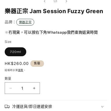
/
1
/
1
動
視
樂器正宗 Jam Session Fuzzy Green
窗
中
品牌：
樂器正宗
開
啟
多
冇現貨，可以按右下角Whatsapp我們查詢返貨時間
媒
體
Size
檔
案
720ml
1
子
類
已
定
HK$260.00
售罄
售
罄
價
結帳時計算
運費
。
或
無
數量
法
供
貨
樂
樂
器
器
正
正
冷運送貨/即日速遞安排
宗
宗