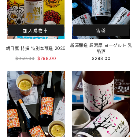
加入購物車
售罄
新澤釀造 超濃厚 ヨーグルト 乳
朝日鷹 特撰 特別本釀造 2026
酪酒
$950.00
$798.00
$298.00