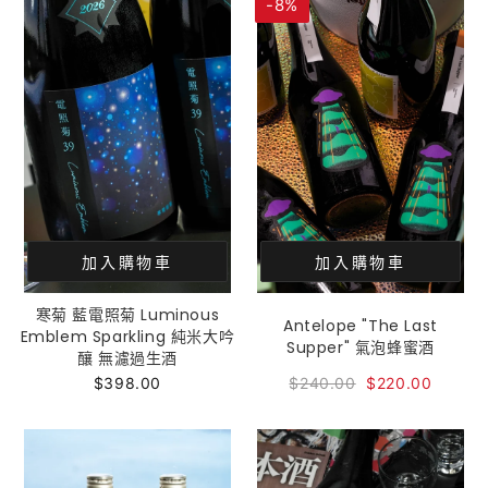
-8%
加入購物車
加入購物車
寒菊 藍電照菊 Luminous
Antelope "The Last
Emblem Sparkling 純米大吟
Supper" 氣泡蜂蜜酒
釀 無濾過生酒
$398.00
$240.00
$220.00