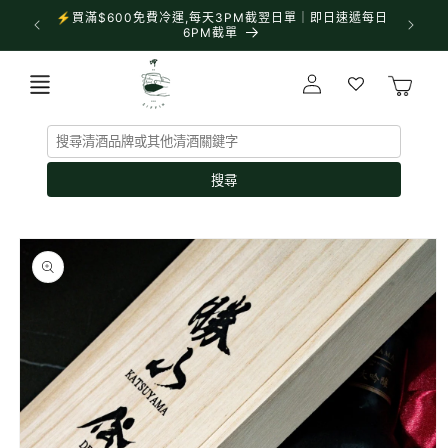
跳至內
⚡買滿$600免費冷運,每天3PM截翌日單｜即日速遞每日
✨門市營業
容
6PM截單
購
登
物
入
車
搜尋
略過產
品資訊