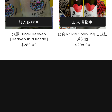
加入購物車
加入購物車
飛鸞 HIRAN Heaven
磊真 RAIZIN Sparkling 日式紅
【Heaven in a Bottle】
茶清酒
$280.00
$298.00
門市地址及開放時間
送貨安排
個人私隱條款
條款及細則