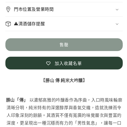
米
米
門市位置及營業時間
大
大
吟
吟
⚠️清酒儲存提醒
釀
釀
木
木
盒
盒
售罄
裝
裝
數
數
加入收藏名單
量
量
減
增
【勝山 傳 純米大吟釀
】
少
加
勝山「傳」
以濃郁高雅的吟釀香作為序曲，入口時風味輪廓
清晰分明，純米特有的深邃醇厚與香氣交織，造就洗練而令
人印象深刻的餘韻。其酒質不僅有寬廣的味覺層次與豐富的
深度，更呈現出一種沉穩而有力的「男性氣息」，讓每一口