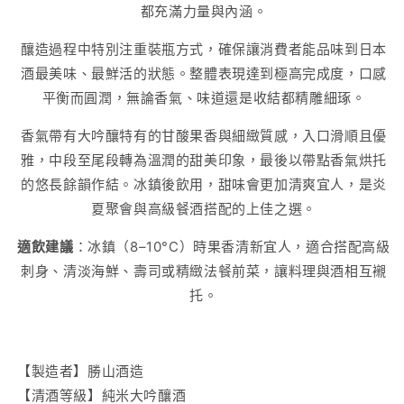
都充滿力量與內涵。
釀造過程中特別注重裝瓶方式，確保讓消費者能品味到日本
酒最美味、最鮮活的狀態。整體表現達到極高完成度，口感
平衡而圓潤，無論香氣、味道還是收結都精雕細琢。
香氣帶有大吟釀特有的甘酸果香與細緻質感，入口滑順且優
雅，中段至尾段轉為溫潤的甜美印象，最後以帶點香氣烘托
的悠長餘韻作結。冰鎮後飲用，甜味會更加清爽宜人，是炎
夏聚會與高級餐酒搭配的上佳之選。
適飲建議
：冰鎮（8–10°C）時果香清新宜人，適合搭配高級
刺身、清淡海鮮、壽司或精緻法餐前菜，讓料理與酒相互襯
托。
【製造者】
勝山酒造
【清酒等級】純米大吟釀酒