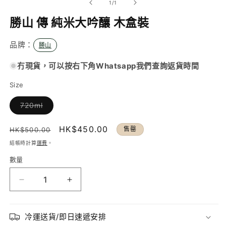
/
1
/
1
動
視
勝山 傳 純米大吟釀 木盒裝
窗
中
品牌：
勝山
開
啟
多
冇現貨，可以按右下角Whatsapp我們查詢返貨時間
媒
體
Size
檔
案
720ml
1
子
類
已
定
售
HK$450.00
售罄
HK$500.00
售
罄
價
價
結帳時計算
運費
。
或
無
數量
法
供
貨
勝
勝
山
山
傳
傳
冷運送貨/即日速遞安排
純
純