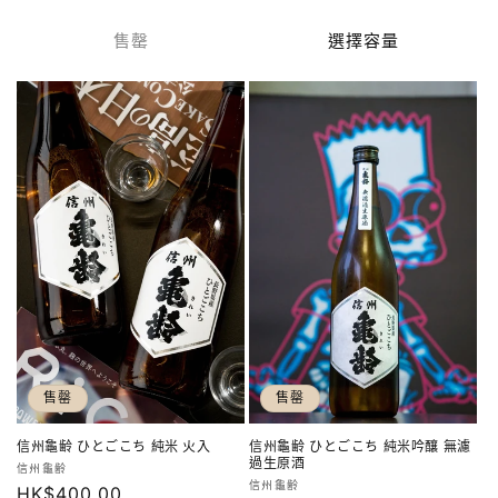
價
價
售罄
選擇容量
售罄
售罄
信州龜齢 ひとごこち 純米 火入
信州龜齢 ひとごこち 純米吟釀 無濾
過生原酒
廠
信州龜齢
廠
信州龜齢
定
HK$400.00
商：