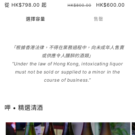
定
從 HK$798.00 起
定
售
HK$600.00
商：
商：
HK$800.00
價
價
價
選擇容量
售罄
「根據香港法律，不得在業務過程中，向未成年人售賣
或供應令人醺醉的酒類」
”Under the law of Hong Kong, intoxicating liquor
must not be sold or supplied to a minor in the
course of business.”
呷 • 精選清酒