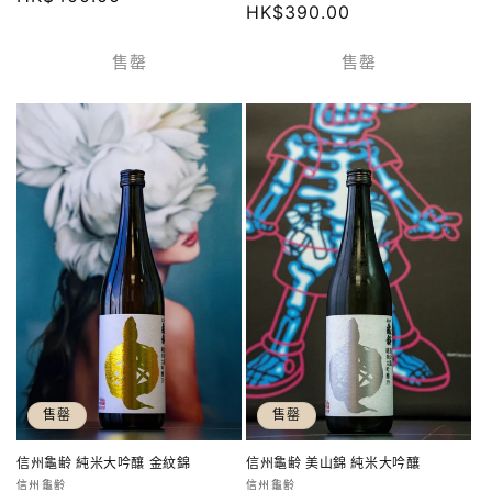
定
HK$390.00
商：
價
價
售罄
售罄
售罄
售罄
信州龜齢 純米大吟釀 金紋錦
信州龜齢 美山錦 純米大吟釀
廠
廠
信州龜齢
信州龜齢