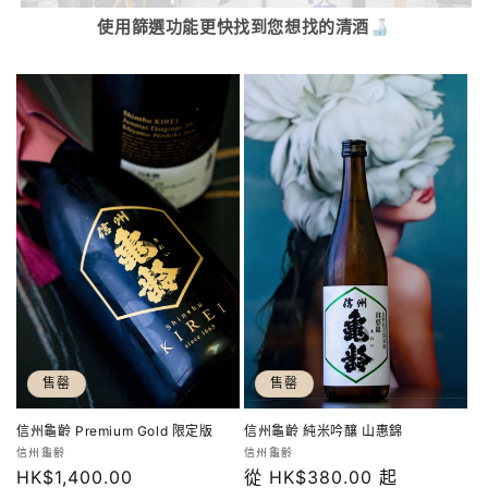
使用篩選功能更快找到您想找的清酒
🍶
售罄
售罄
信州龜齡 Premium Gold 限定版
信州龜齡 純米吟釀 山惠錦
廠
廠
信州龜齢
信州龜齢
定
HK$1,400.00
定
從 HK$380.00 起
商：
商：