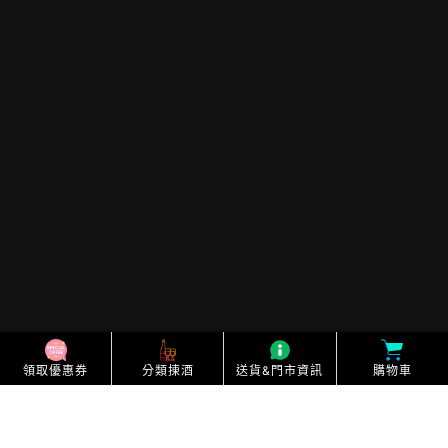
送貨安排
個人私隱條款
條款及細則
退款政策
「根據香港法律，不得在業務過程中，向未成年人售
賣或供應令人醺醉的酒類」
”Under the law of Hong Kong, intoxicating
liquor must not be sold or supplied to a minor
in the course of business.”
Facebook
Instagram
領取優惠券
分類㨂酒
送貨&門市資訊
購物車
付
款