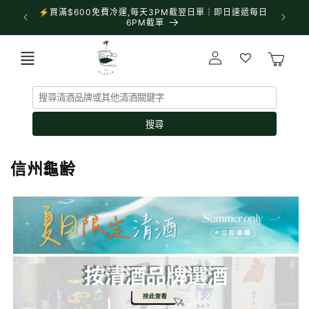
跳至內
⚡買滿$600免費冷運,每天3PM截翌日單｜即日速遞每日
✨門市營業
容
6PM截單
購
登
物
入
車
搜尋
商
信州龜齢
品
系
列
: