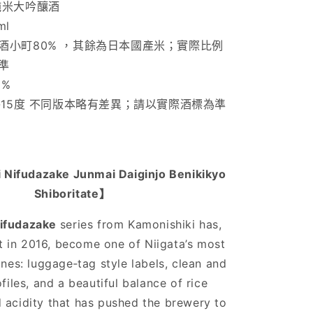
米大吟釀酒
ml
酒小町80% ，其餘為日本國產米；實際比例
準
0%
-15
度 不同版本略有差異；請以實際酒標為準
 Nifudazake Junmai Daiginjo
Benikikyo
Shiboritate
】
ifudazake
series from Kamonishiki has,
ut in 2016, become one of Niigata’s most
ines: luggage‑tag style labels, clean and
files, and a beautiful balance of rice
 acidity that has pushed the brewery to