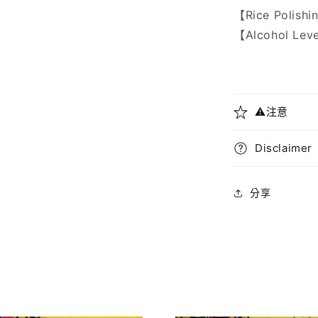
【Rice Polish
【Alcohol Lev
⚠️注意
Disclaimer
分享