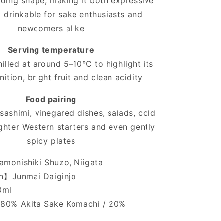
dding shape, making it both expressive
y drinkable for sake enthusiasts and
newcomers alike
Serving temperature
illed at around 5–10°C to highlight its
nition, bright fruit and clean acidity
Food pairing
y sashimi, vinegared dishes, salads, cold
ighter Western starters and even gently
spicy plates
onishiki Shuzo, Niigata
on】Junmai Daiginjo
0ml
80% Akita Sake Komachi / 20%
e