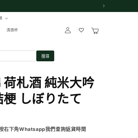
類
購
登
物
清酒杯
入
車
搜尋
 荷札酒 純米大吟
桔梗 しぼりたて
右下角Whatsapp我們查詢返貨時間