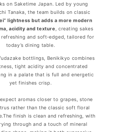
nks on Saketime Japan. Led by young
hi Tanaka, the team builds on classic
rei” lightness but adds a more modern
ma, acidity and texture
, creating sakes
 refreshing and soft‑edged, tailored for
today’s dining table.
udazake bottlings, Benikikyo combines
ness, tight acidity and concentrated
ng in a palate that is full and energetic
yet finishes crisp.
 expect aromas closer to grapes, stone
itrus rather than the classic soft floral
e.The finish is clean and refreshing, with
rrying through and a touch of mineral