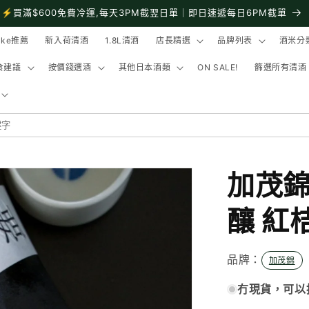
⚡買滿$600免費冷運,每天3PM截翌日單｜即日速遞每日6PM截單
ake推薦
新入荷清酒
1.8L清酒
店長精選
品牌列表
酒米分
食建議
按價錢選酒
其他日本酒類
ON SALE!
籂選所有清酒
加茂錦
釀 紅
品牌：
加茂錦
冇現貨，可以按