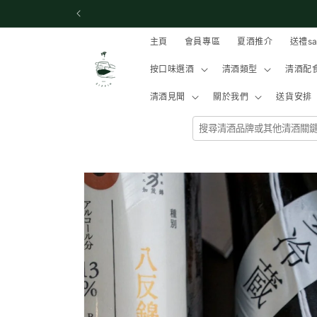
跳至內
容
主頁
會員專區
夏酒推介
送禮s
按口味選酒
清酒類型
清酒配
清酒見聞
關於我們
送貨安排
略過產
品資訊