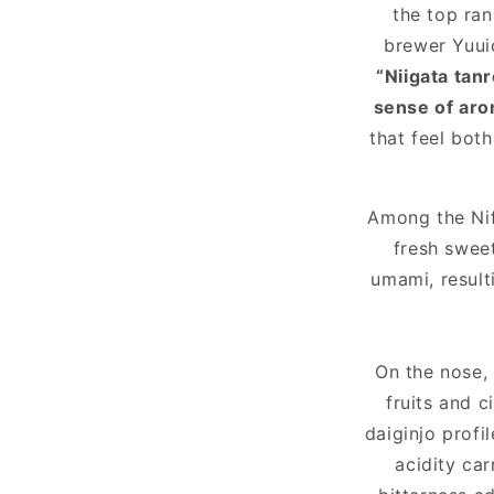
the top ra
brewer Yuuic
“Niigata tan
sense of aro
that feel both
Among the Nif
fresh sweet
umami, resulti
On the nose,
fruits and c
daiginjo profil
acidity ca