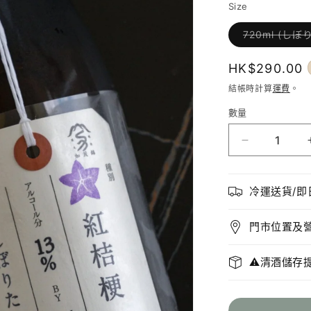
Size
720ml (しぼり
定
HK$290.00
價
結帳時計算
運費
。
數量
加
茂
錦
冷運送貨/即
荷
札
門市位置及
酒
純
⚠️清酒儲存
米
大