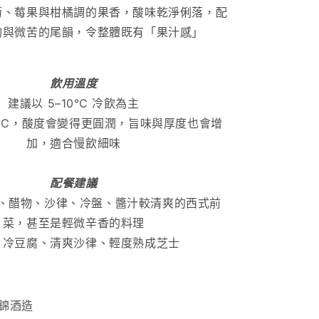
萄、莓果與柑橘調的果香，酸味乾淨俐落，配
物與微苦的尾韻，令整體既有「果汁感」
飲用溫度
建議以 5–10℃ 冷飲為主
15℃，酸度會變得更圓潤，旨味與厚度也會增
加，適合慢飲細味
配餐建議
、醋物、沙律、冷盤、醬汁較清爽的西式前
菜，甚至是輕微辛香的料理
：冷豆腐、清爽沙律、輕度熟成芝士
錦酒造