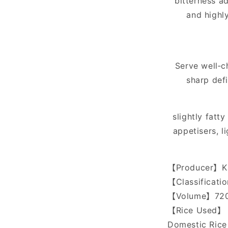
bitterness a
and highl
Serve well‑ch
sharp defi
slightly fatt
appetisers, l
【Producer】Kam
【Classificati
【Volume】72
【Rice Used】 
Domestic Ric