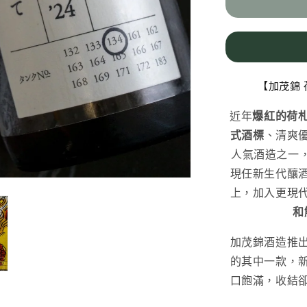
吟
釀
紅
桔
梗
【加茂錦 
し
ぼ
近年
爆紅的荷
り
式酒標
、清爽
た
人氣酒造之一
て
現任新生代釀
數
上，加入更現
量
和
減
少
加茂錦酒造推
的其中一款，
口飽滿，收結