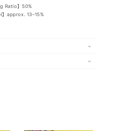
ing Ratio】50%
el】approx. 13–15%