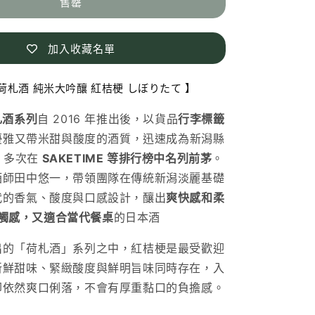
吟
售罄
釀
紅
加入收藏名單
桔
梗
荷札酒 純米大吟釀 紅桔梗 しぼりたて 】
し
ぼ
札酒系列
自 2016 年推出後，以貨品
行李標籤
り
優雅又帶米甜與酸度的酒質，迅速成為新潟縣
た
，多次在
SAKETIME 等排行榜中名列前茅
。
て
酒師田中悠一，帶領團隊在傳統新潟淡麗基礎
數
代的香氣、酸度與口感設計，釀出
爽快感和柔
量
觸感，又適合當代餐桌
的日本酒
增
加
出的「荷札酒」系列之中，紅桔梗是最受歡迎
新鮮甜味、緊緻酸度與鮮明旨味同時存在，入
卻依然爽口俐落，不會有厚重黏口的負擔感。