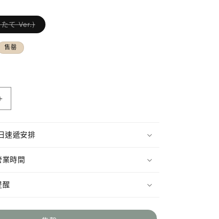
たて Ver.)
子
類
已
售罄
售
罄
或
無
法
供
貨
加
茂
錦
日速遞安排
荷
札
營業時間
酒
純
提醒
米
大