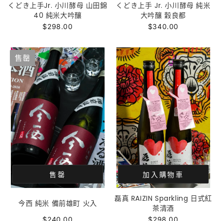
くどき上手Jr. 小川酵母 山田錦
くどき上手 Jr. 小川酵母 純米
40 純米大吟釀
大吟釀 穀良都
$298.00
$340.00
售罄
售罄
加入購物車
磊真 RAIZIN Sparkling 日式紅
今西 純米 備前雄町 火入
茶清酒
$240.00
$298.00