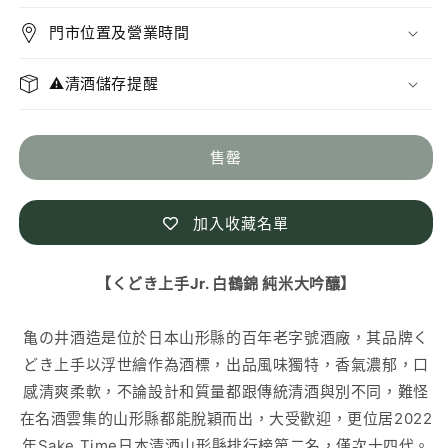
手
手
門市位置及營業時間
Jr.
Jr.
白
白
⚠️清酒儲存提醒
鶴
鶴
錦
錦
純
純
售罄
米
米
大
大
加入收藏名單
吟
吟
釀
釀
數
數
【くどき上手Jr. 白鶴錦 純米大吟釀】
量
量
減
增
亀の井酒造是位於日本山形縣的百年老字號酒廠，其品牌く
少
加
どき上手以浮世繪作為酒標，出品風味獨特，香氣濃郁，口
感清爽柔軟，不論設計和質量都跟傳統清酒與別不同，難怪
在名酒雲集的山形縣都能脫穎而出，大受歡迎，更位居2022
年Sake Time日本清酒山形縣排行榜第二名，僅次十四代。