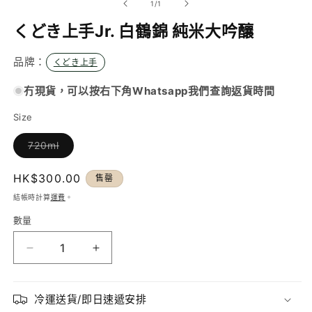
/
1
/
1
動
視
くどき上手Jr. 白鶴錦 純米大吟釀
窗
中
品牌：
くどき上手
開
啟
多
冇現貨，可以按右下角Whatsapp我們查詢返貨時間
媒
體
Size
檔
案
720ml
1
子
類
已
定
HK$300.00
售罄
售
罄
價
結帳時計算
運費
。
或
無
數量
法
供
貨
く
く
ど
ど
き
き
冷運送貨/即日速遞安排
上
上