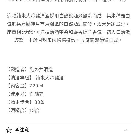
這款純米大吟釀清酒採用白鶴錦酒米釀造而成，其米種是由
位於兵庫縣神戶市東灘區的白鶴酒造開發，酒米分銷量少，
座量相比稀少。這枝清酒帶柔和麝香提子香氣，初入口清澈
輕盈，中段甘甜果味慢慢擴散，收尾圓潤飽滿口感。
【製造者】亀の井酒造
【清酒等級】
純米大吟釀酒
【內容量】720ml
【使用米】白鶴錦
【精米歩合】30%
【酒精度】13度
⚠️注意