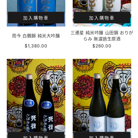
加入購物車
加入購物車
三連星 純米吟釀 山田錦 おりが
而今 白鶴錦 純米大吟釀
らみ 無濾過生原酒
$1,380.00
$260.00
加入購物車
加入購物車