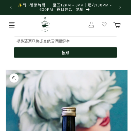
跳至內
日速遞每日
✨門市營業時間：一至五12PM - 8PM｜週六130PM -
容
630PM｜週日休息｜地址
購
登
物
入
車
搜尋
略過產
品資訊